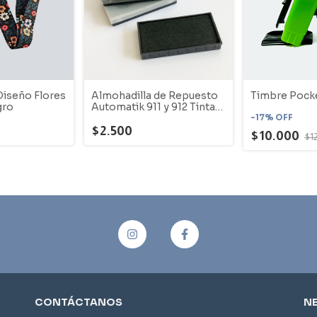
Diseño Flores
Almohadilla de Repuesto
Timbre Pocke
gro
Automatik 911 y 912 Tinta
Negra
-
17
%
OFF
$2.500
$10.000
$1
CONTÁCTANOS
N